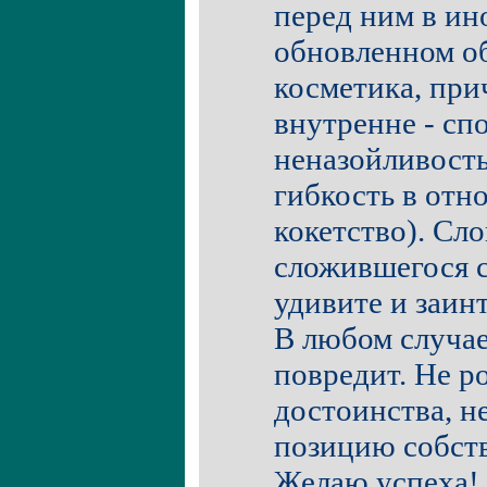
перед ним в ин
обновленном об
косметика, при
внутренне - сп
неназойливость
гибкость в отн
кокетство). Сло
сложившегося 
удивите и заинт
В любом случае
повредит. Не р
достоинства, н
позицию собств
Желаю успеха!