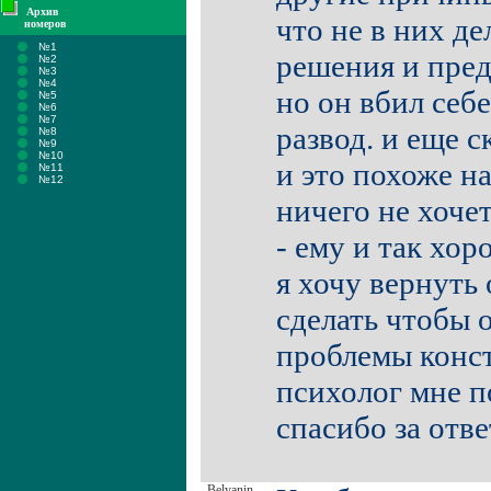
Архив
что не в них де
номеров
№1
решения и пред
№2
№3
№4
но он вбил себе
№5
№6
№7
развод. и еще с
№8
№9
№10
и это похоже на
№11
№12
ничего не хоче
- ему и так хор
я хочу вернуть
сделать чтобы 
проблемы конст
психолог мне п
спасибо за отв
Belyanin