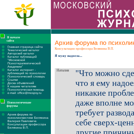
В начало
сайта
Архив форума по психолин
Главная страница сайта
Консультации профессора Белянина В.П.
Тематический каталог
Авторский каталог
Я мужу надоела...
Каталог публикаций
"Московской
Психотерапевтической
Академии"
Каталог интернет -
Наталия
"Что можно сде
публикаций по психологии
Психологический словарь
Ссылки
что я ему надое
Доска объявлений
К нашим читателям
Психологическая помощь
никакие пробл
e-mail: office@mospsy.ru
даже вполне мо
Психологические
форумы
требует развода
Архив форума по
психолингвистике Белянина
себе сверх-ценн
Валерия Павловича
Консультации профессора
Белянина В.П.
другие причины