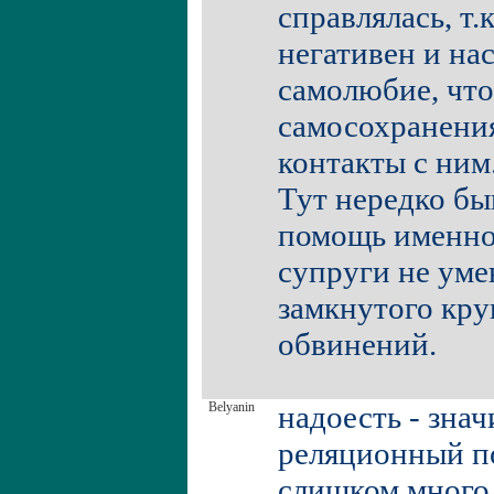
справлялась, т.
негативен и на
самолюбие, что
самосохранения
контакты с ним
Тут нередко бы
помощь именно
супруги не уме
замкнутого кру
обвинений.
Belyanin
надоесть - зна
реляционный по
слишком много 