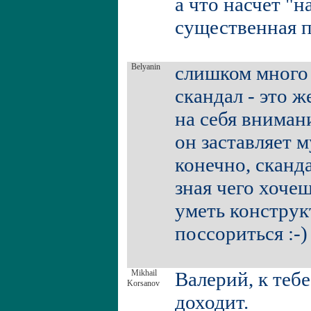
а что насчет "н
существенная 
Belyanin
слишком много 
скандал - это 
на себя внимани
он заставляет 
конечно, сканд
зная чего хоче
уметь конструк
поссориться :-
Mikhail
Валерий, к теб
Korsanov
доходит.