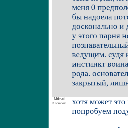
меня 0 предпо
бы надоела пот
досконально и 
у этого парня 
познавательны
ведущим. судя и
инстинкт воин
рода. основате
закрытый, лишн
Mikhail
хотя может это 
Korsanov
попробуем поду