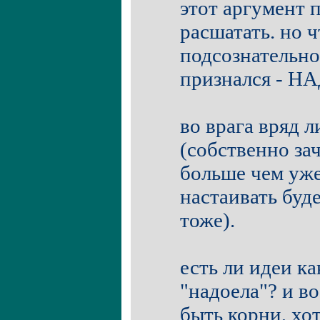
этот аргумент 
расшатать. но 
подсознательно 
признался - Н
во врага вряд л
(собственно за
больше чем уже
настаивать буде
тоже).
есть ли идеи к
"надоела"? и в
быть корни, хо