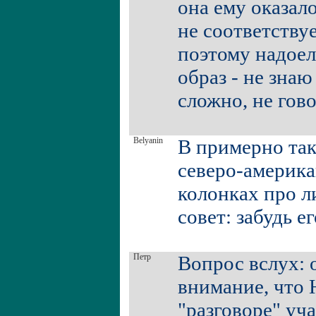
она ему оказал
не соответствуе
поэтому надоел
образ - не знаю
сложно, не гов
Belyanin
В примерно так
северо-америка
колонках про 
совет: забудь е
Петр
Вопрос вслух: 
внимание, что 
"разговоре" уч