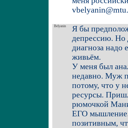
меня российски
vbelyanin@mtu
Belyanin
Я бы предполож
депрессию. Но 
диагноза надо 
живьём.
У меня был ана
недавно. Муж п
потому, что у 
ресурсы. Пришл
рюмочкой Мани
ЕГО мышление.
позитивным, чт