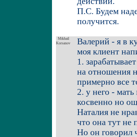
действий.
П.С. Будем наде
получится.
Mikhail
Валерий - я в к
Korsanov
моя клиент напи
1. зарабатывае
на отношения н
примерно все т
2. у него - мат
косвенно но ощ
Наталия не нра
что она тут не 
Но он говорил 