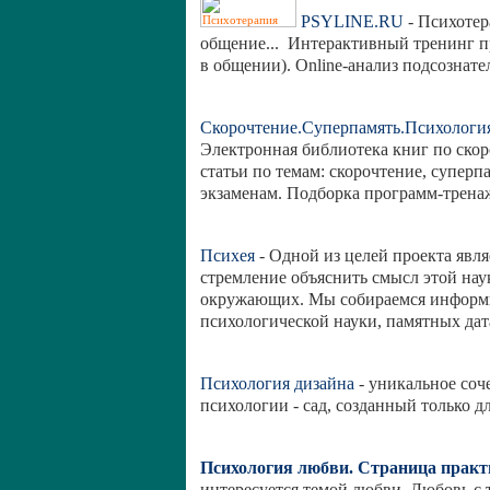
PSYLINE.RU
- Психотера
общение... Интерактивный тренинг п
в общении). Online-анализ подсознател
Скорочтение.Суперпамять.Психологи
Электронная библиотека книг по ско
статьи по темам: скорочтение, суперп
экзаменам. Подборка программ-тренаж
Психея
- Одной из целей проекта явл
стремление объяснить смысл этой нау
окружающих. Мы собираемся информи
психологической науки, памятных дата
Психология дизайна
- уникальное соч
психологии - сад, созданный только дл
Психология любви. Страница практ
интересуется темой любви. Любовь с 