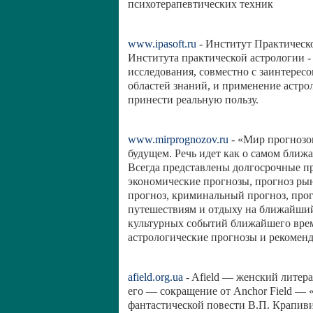
психотерапевтических техник
www.ipasoft.ru
- Институт Практическ
Института практической астрологии -
исследования, совместно с заинтере
областей знаний, и применение астрол
принести реальную пользу.
www.mirprognozov.ru
- «Мир прогнозов
будущем. Речь идет как о самом ближ
Всегда представлены долгосрочные п
экономические прогнозы, прогноз ры
прогноз, криминальный прогноз, прог
путешествиям и отдыху на ближайший
культурных событий ближайшего врем
астрологические прогнозы и рекомен
afield.org.ua
- Afield — женский литер
его — сокращение от Anchor Field — 
фантастической повести В.П. Крапиви