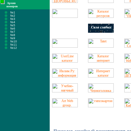
Архив
номеров
№1
№2
№3
№4
№5
№6
№7
№8
№9
№10
№11
№12