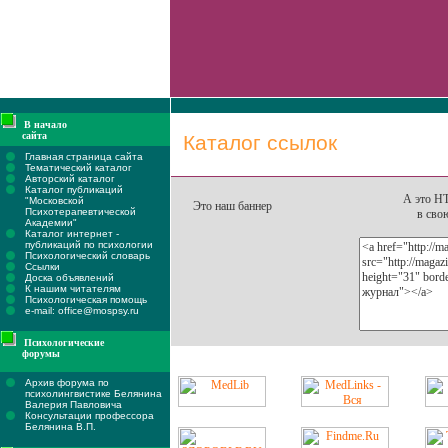
В начало
сайта
Каталог ссылок
Главная страница сайта
Тематический каталог
Авторский каталог
Каталог публикаций
А это H
"Московской
Это наш баннер
Психотерапевтической
в сво
Академии"
Каталог интернет -
публикаций по психологии
Психологический словарь
Ссылки
Доска объявлений
К нашим читателям
Психологическая помощь
e-mail: office@mospsy.ru
Психологические
форумы
Архив форума по
психолингвистике Белянина
Валерия Павловича
Консультации профессора
Белянина В.П.