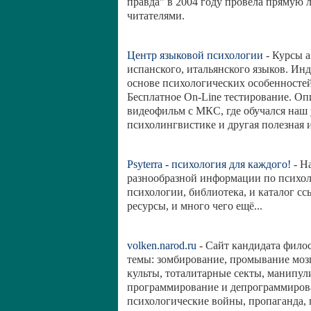
правда" в 2004 году провела прямую
читателями.
Центр языковой психологии
- Курсы а
испанского, итальянского языков. И
основе психологических особенносте
Бесплатное On-Line тестирование. О
видеофильм с МКС, где обучался наш у
психолингвистике и другая полезная
Psyterra - психология для каждого!
- На
разнообразной информации по психоло
психологии, библиотека, и каталог с
ресурсы, и много чего ещё...
volken.narod.ru
- Сайт кандидата фило
темы: зомбирование, промывание мозг
культы, тоталитарные секты, манипул
программирование и депрограммиров
психологические войны, пропаганда, 