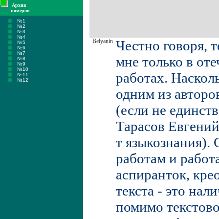
Архив
номеров
№1
№2
№3
№4
Belyanin
Честно говоря, 
№5
№6
№7
мне только в от
№8
№9
№10
работах. Насколь
№11
№12
одним из авторо
(если не единст
Тарасов Евгений
т языкознания). 
работам и работ
аспиранток, кре
текста - это нали
помимо текстов