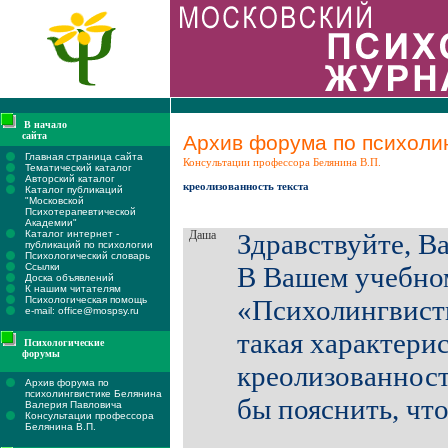
В начало
сайта
Архив форума по психолин
Главная страница сайта
Консультации профессора Белянина В.П.
Тематический каталог
Авторский каталог
креолизованность текста
Каталог публикаций
"Московской
Психотерапевтической
Академии"
Каталог интернет -
Даша
Здравствуйте, В
публикаций по психологии
Психологический словарь
Ссылки
В Вашем учебно
Доска объявлений
К нашим читателям
Психологическая помощь
«Психолингвист
e-mail: office@mospsy.ru
такая характерис
Психологические
форумы
креолизованност
Архив форума по
психолингвистике Белянина
бы пояснить, что
Валерия Павловича
Консультации профессора
Белянина В.П.