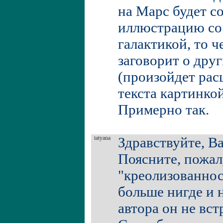
на Марс будет с
иллюстрацию со
галактикой, то ч
заговорит о дру
(произойдет ра
текста картинко
Примерно так.
tatyana
Здравствуйте, В
Поясните, пожал
"креолизованност
больше нигде и 
автора он не вст