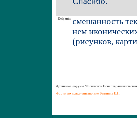
Спасибо.
Belyanin
смешанность тек
нем иконических
(рисунков, карти
Aрхивные форумы Московской Психотерапевтическо
Форум по психолингвистике Белянина В.П.