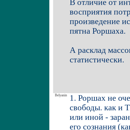
В отличие от ин
восприятия потр
произведение ис
пятна Роршаха.
А расклад масс
статистически.
Belyanin
1. Роршах не оч
свободы. как и 
или иной - зара
его сознания (ка