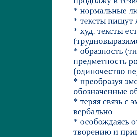
продолжу в тез
* нормальные лю
* тексты пишут 
* худ. тексты ес
(трудновыразим
* образность (т
предметность ро
(одиночество пер
* преобразуя эм
обозначенные об
* теряя связь с 
вербально
* особождаясь о
творению и при