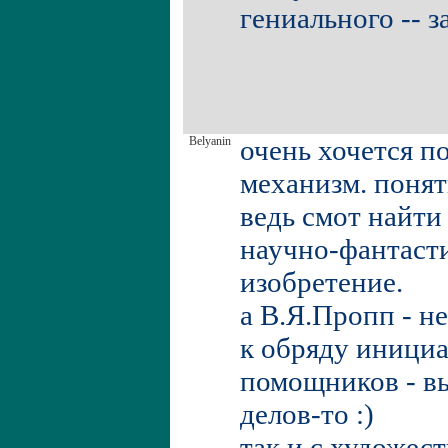
гениального -- з
Belyanin
очень хочется п
механизм. понят
ведь смот найти
научно-фантасти
изобретение.
а В.Я.Пропп - не
к обряду инициа
помощников - вы
делов-то :)
так и с художес