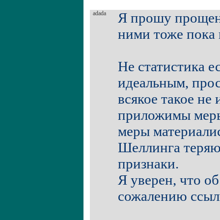
adada
Я прошу прощени
ними тоже пока н
Не статистика е
идеальным, прос
всякое такое не 
приложимы меры 
меры материали
Шеллинга теряю
признаки.
Я уверен, что об
сожалению ссылк