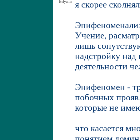
Belyanin
я скорее сколня
Эпифеноменали
Учение, расматр
лишь сопутству
надстройку над 
деятельности че
Энифеномен - тр
побочных прояв
которые не име
что касается мн
понятием домин