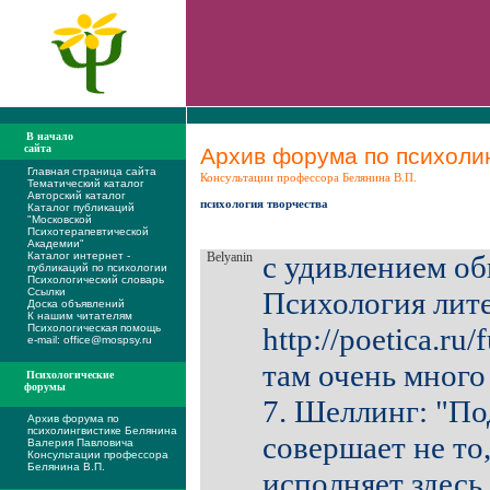
В начало
сайта
Архив форума по психолин
Главная страница сайта
Консультации профессора Белянина В.П.
Тематический каталог
Авторский каталог
психология творчества
Каталог публикаций
"Московской
Психотерапевтической
Академии"
Каталог интернет -
Belyanin
с удивлением о
публикаций по психологии
Психологический словарь
Ссылки
Психология лит
Доска объявлений
К нашим читателям
Психологическая помощь
http://poetica.ru/
e-mail: office@mospsy.ru
там очень много 
Психологические
форумы
7. Шеллинг: "По
Архив форума по
психолингвистике Белянина
совершает не то,
Валерия Павловича
Консультации профессора
Белянина В.П.
исполняет здесь