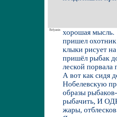
Belyanin
хорошая мысль.
пришел охотник 
клыки рисует на
пришёл рыбак до
леской порвала
А вот как сидя д
Нобелевскую пре
образы рыбаков
рыбачить, И О
жары, отблесков