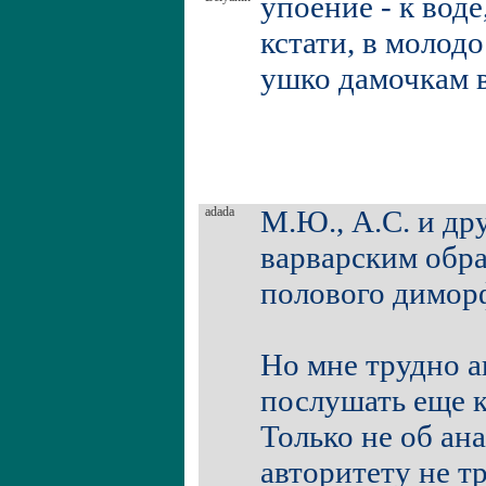
упоение - к воде
кстати, в моло
ушко дамочкам в
adada
М.Ю., А.С. и д
варварским обр
полового диморф
Но мне трудно а
послушать еще ко
Только не об ан
авторитету не т