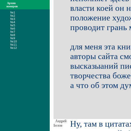
Архив
власти коей он 
номеров
№1
положение худож
№2
№3
№4
проводит грань 
№5
№6
№7
№8
№9
№10
для меня эта кн
№11
№12
авторы сайта см
высказыаний пис
творчества боже
а что об этом д
Андрей
Ну, там в цитат
Белов