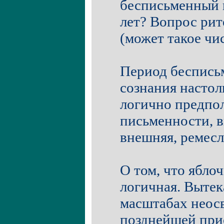
бесписьменный п
лет? Вопрос рит
(может такое чис
Период бесписьм
сознания настол
логично предпол
письменности, в
внешняя, ремесл
О том, что ябло
логичная. Выте
масштабах неос
позднейшей прис