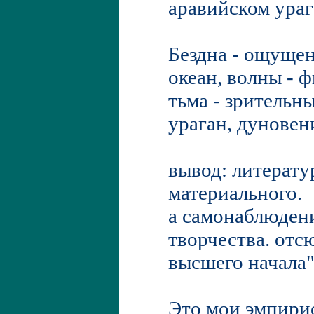
аравийском ураг
Бездна - ощуще
океан, волны - 
тьма - зритель
ураган, дуновен
вывод: литерату
материального.
а самонаблюдени
творчества. отс
высшего начала"
Это мои эмпирио