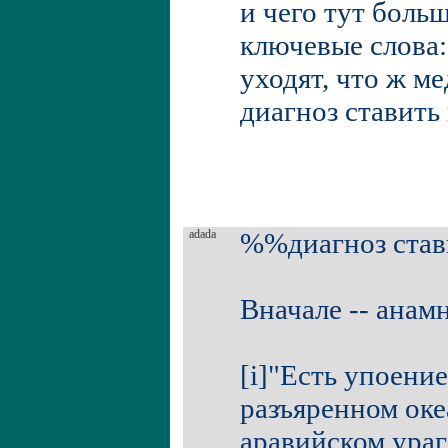
и чего тут боль
ключевые слова: 
уходят, что ж ме
диагноз ставить
adada
%%диагноз став
Вначале -- анамне
[i]"Есть упоени
разъяренном оке
аравийском ураг