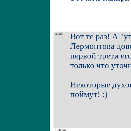
adada
Вот те раз! А "
Лермонтова дово
первой трети его
только что уточ
Некоторые духов
поймут! :)
Belyanin