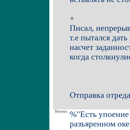
+
Писал, непрерыв
т.е пытался дать
насчет заданнос
когда столкнулис
Отправка отреда
Belyanin
%"Есть упоение 
разъяренном оке