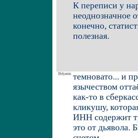
К переписи у на
неоднозначное о
конечно, статис
полезная.
Belyanin
темновато... и пр
язычеством оттаё
как-то в сберкас
кликушу, которая
ИНН содержит т
это от дьявола. Б
счетом....