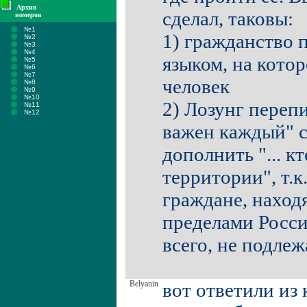
Архив
сделал, таковы:
номеров
№1
1) гражданство п
№2
№3
№4
языком, на кото
№5
№6
№7
человек
№8
№9
№10
2) Лозунг переп
№11
№12
важен каждый" с
дополнить "... к
территории", т.к
граждане, наход
пределами Росси
всего, не подле
Belyanin
вот ответили из 