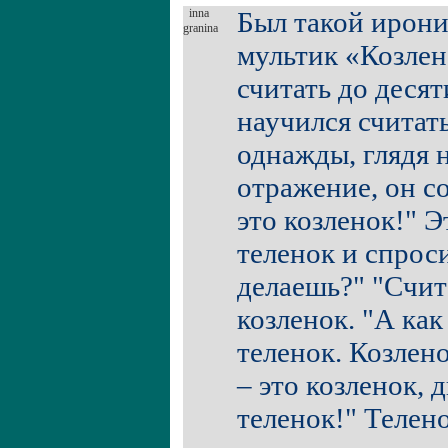
inna
Был такой ирон
granina
мультик «Козлен
считать до десят
научился считать
однажды, глядя н
отражение, он со
это козленок!" Э
теленок и спроси
делаешь?" "Счит
козленок. "А как
теленок. Козлено
– это козленок, д
теленок!" Телен