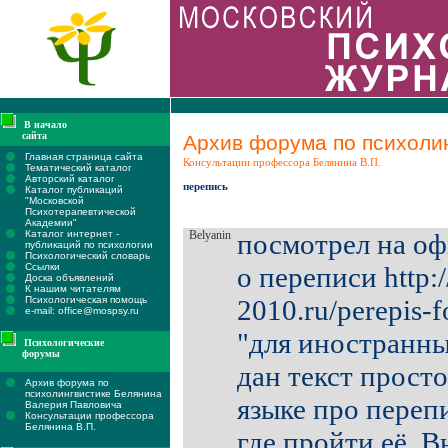
В начало
сайта
Архив форума по психолин
Главная страница сайта
Консультации профессора Белянина В.П.
Тематический каталог
Авторский каталог
перепись
Каталог публикаций
"Московской
Психотерапевтической
Академии"
Каталог интернет -
Belyanin
посмотрел на оф
публикаций по психологии
Психологический словарь
Ссылки
о переписи http:
Доска объявлений
К нашим читателям
Психологическая помощь
2010.ru/perepis-f
e-mail: office@mospsy.ru
"для иностранны
Психологические
форумы
дан текст прост
Архив форума по
психолингвистике Белянина
языке про перепи
Валерия Павловича
Консультации профессора
Белянина В.П.
где пройти её. В