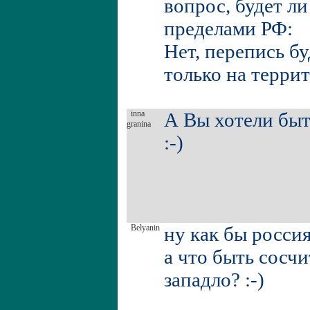
вопрос, будет ли
пределами РФ:
Нет, перепись б
только на терри
inna
А Вы хотели бы
granina
:-)
Belyanin
ну как бы россия
а что быть сосч
западло? :-)