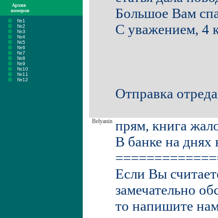
Архив
Большое Вам сп
номеров
№1
С уважением, 4 
№2
№3
№4
№5
№6
№7
№8
№9
№10
№11
№12
Отправка отреда
Belyanin
прям, книга жал
В банке на днях 
=============
Если Вы считает
замечательно о
то напишите нам