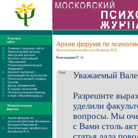
В начало
сайта
Архив форума по психолин
Главная страница сайта
Консультации профессора Белянина В.П.
Тематический каталог
Авторский каталог
Благодарим!!! =)
Каталог публикаций
"Московской
Психотерапевтической
Академии"
Каталог интернет -
Anni
Уважаемый Вале
публикаций по психологии
Психологический словарь
Ссылки
Доска объявлений
К нашим читателям
Психологическая помощь
Разрешите выраз
e-mail: office@mospsy.ru
уделили факульт
Психологические
форумы
вопросы. Мы оче
Архив форума по
психолингвистике Белянина
с Вами столь ак
Валерия Павловича
Консультации профессора
Белянина В.П.
статья дала пово