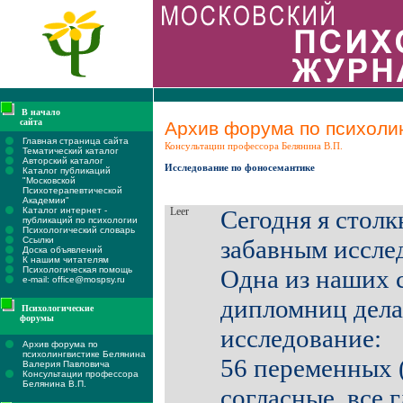
В начало
сайта
Архив форума по психолин
Главная страница сайта
Консультации профессора Белянина В.П.
Тематический каталог
Авторский каталог
Исследование по фоносемантике
Каталог публикаций
"Московской
Психотерапевтической
Академии"
Каталог интернет -
Leer
Сегодня я столк
публикаций по психологии
Психологический словарь
Ссылки
забавным исслед
Доска объявлений
К нашим читателям
Психологическая помощь
Одна из наших с
e-mail: office@mospsy.ru
дипломниц дела
Психологические
форумы
исследование:
Архив форума по
психолингвистике Белянина
56 переменных (
Валерия Павловича
Консультации профессора
Белянина В.П.
согласные, все 