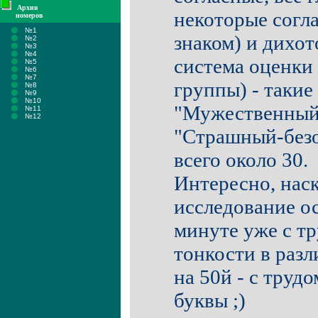
Архив
некоторые согл
номеров
№1
знаком) и дихо
№2
№3
№4
система оценки 
№5
№6
№7
группы) - такие
№8
№9
№10
"Мужественный
№11
№12
"Страшный-безоп
всего около 30.
Интересно, наск
исследование ос
минуте уже с т
тонкости в разл
на 50й - с труд
буквы ;)