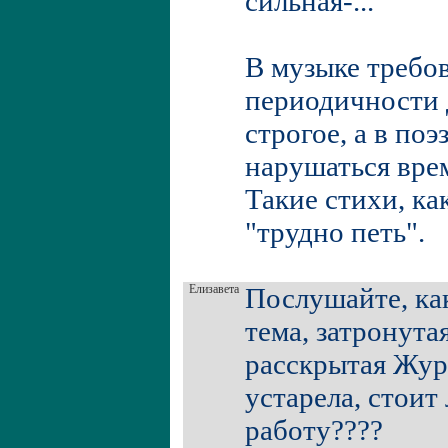
сильная-...
В музыке требо
периодичности 
строгое, а в по
нарушаться вре
Такие стихи, как
"трудно петь".
Елизавета
Послушайте, как
тема, затронута
расскрытая Жу
устарела, стоит
работу????