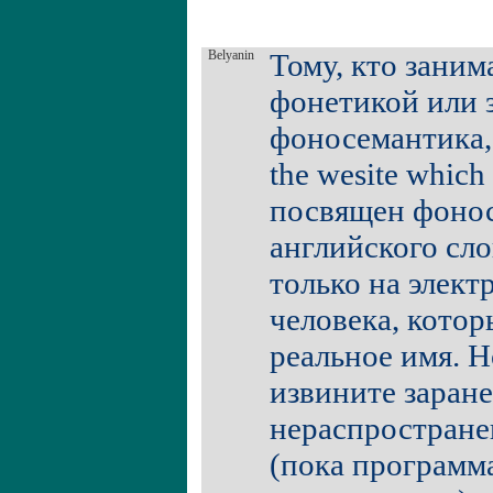
Belyanin
Тому, кто заним
фонетикой или з
фоносемантика, 
the wesite which 
посвящен фоно
английского сло
только на элект
человека, котор
реальное имя. Н
извините заране
нераспростран
(пока программа