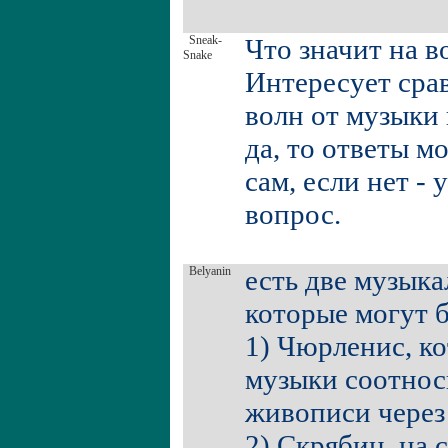
Sneak-
Что значит на 
Snake
Интересует сра
волн от музыки 
да, то ответы мо
сам, если нет - 
вопрос.
Belyanin
есть две музыка
которые могут б
1) Чюрленис, к
музыки соотнос
живописи через
2) Скрябин, на 