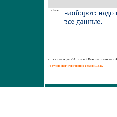
Belyanin
наоборот: надо
все данные.
Aрхивные форумы Московской Психотерапевтическо
Форум по психолингвистике Белянина В.П.