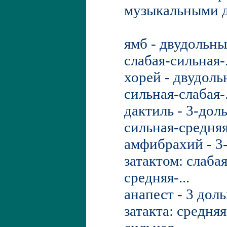
музыкальными д
ямб - двудольны
слабая-сильная-.
хорей - двудоль
сильная-слабая-.
дактиль - 3-доль
сильная-средняя-
амфибрахий - 3
затактом: слаба
средняя-...
анапест - 3 дол
затакта: средняя