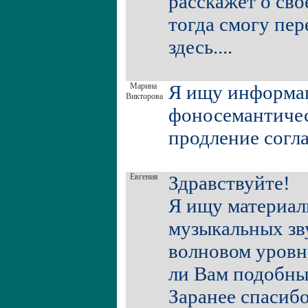
расскажет о свое
тогда смогу пер
здесь....
Марина
Я ищу информа
Викторова
фоносемантичес
продление согл
Евгения
Здравствуйте!
Я ищу материал
музыкальных зву
волновом уровн
ли Вам подобны
Заранее спаси