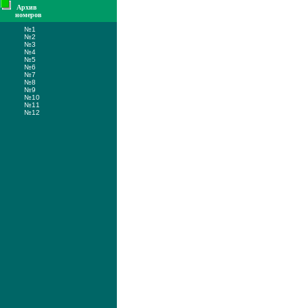
Архив
номеров
№1
№2
№3
№4
№5
№6
№7
№8
№9
№10
№11
№12