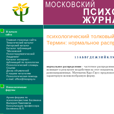
В начало
сайта
психологический толковы
Главная страница сайта
Термин: нормальное расп
Тематический каталог
Авторский каталог
Каталог публикаций
"Московской
Психотерапевтической
Академии"
1
3
А
Б
В
Г
Д
Е
Ж
З
И
Й
К
Л
Каталог интернет -
публикаций по психологии
Психологический словарь
нормальное распределение
- частотное распределени
Ссылки
возникает в результате воздействия на этот показател
Доска объявлений
разнонаправленных. Математик Карл Гаусс предложи
К нашим читателям
характерную колоколообразную форму.
Психологическая помощь
e-mail: office@mospsy.ru
Психологические
форумы
Архив форума по
психолингвистике Белянина
Валерия Павловича
Консультации профессора
Белянина В.П.