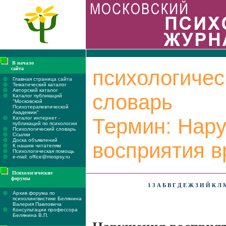
В начало
сайта
психологичес
Главная страница сайта
Тематический каталог
Авторский каталог
словарь
Каталог публикаций
"Московской
Психотерапевтической
Академии"
Термин: Нар
Каталог интернет -
публикаций по психологии
Психологический словарь
Ссылки
Доска объявлений
восприятия 
К нашим читателям
Психологическая помощь
e-mail: office@mospsy.ru
Психологические
форумы
1
3
А
Б
В
Г
Д
Е
Ж
З
И
Й
К
Л
Архив форума по
психолингвистике Белянина
Валерия Павловича
Консультации профессора
Белянина В.П.