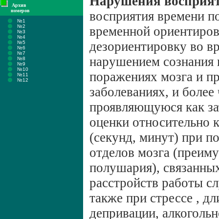
Нарушения восприят
Архив
номеров
восприятия времени п
№1
№2
временной ориентиро
№3
№4
дезориентировку во в
№5
№6
№7
нарушением сознания 
№8
№9
№10
поражениях мозга и п
№11
№12
заболеваниях, и более
проявляющуюся как за
оценки относительно 
(секунд, минут) при 
отделов мозга (преим
полушария), связанны
расстройств работы сл
также при стрессе , д
депривации, алкогольн